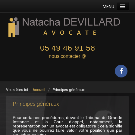
MENU
Accueil
Maître Devillard
Domaine d'intervention
05 49 46 91 58
Principes généraux
nous contacter @
Honoraires
Contacts
Formulaire de contact
Vous êtes ici :
Accueil
/
Principes généraux
Plan
Mentions légales
Principes généraux
Plan du site
Pour certaines procédures, devant le Tribunal de Grande
Instance et la Cour d’appel, notamment, la
représentation par un avocat est obligatoire ; cela signifie
que vous ne pourrez faire valoir votre position que par
son intermédiaire.