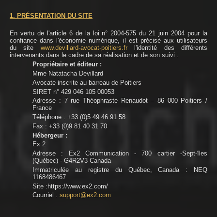
1. PRÉSENTATION DU SITE
En vertu de l'article 6 de la loi n° 2004-575 du 21 juin 2004 pour la
confiance dans l'économie numérique, il est précisé aux utilisateurs
du site
www.devillard-avocat-poitiers.fr
l'identité des différents
intervenants dans le cadre de sa réalisation et de son suivi :
Propriétaire et éditeur :
Mme Natatacha Devillard
Avocate inscrite au barreau de Poitiers
SIRET n° 429 046 105 00053
Adresse : 7 rue Théophraste Renaudot – 86 000 Poitiers /
France
Téléphone : +33 (0)5 49 46 91 58
Fax : +33 (0)9 81 40 31 70
Hébergeur :
Ex 2
Adresse : Ex2 Communication - 700 cartier -Sept-îles
(Québec) - G4R2V3 Canada
Immatriculée au registre du Québec, Canada : NEQ
1168486467
Site :https://www.ex2.com/
Courriel :
support@ex2.com