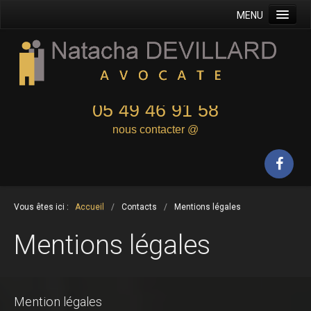
MENU
Accueil
Maître Devillard
Domaine d'intervention
05 49 46 91 58
Principes généraux
nous contacter @
Honoraires
Contacts
Formulaire de contact
Vous êtes ici :
Accueil
/
Contacts
/
Mentions légales
Plan
Mentions légales
Mentions légales
Plan du site
Mention légales