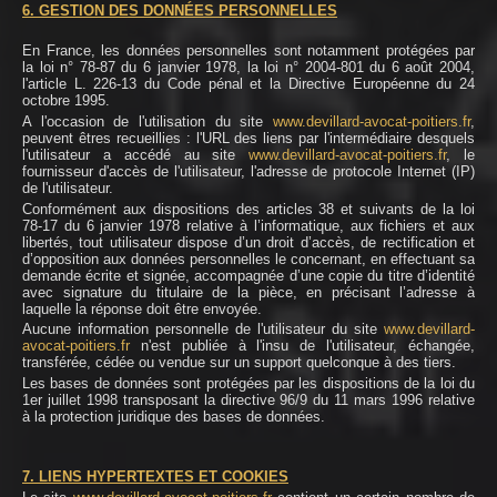
6. GESTION DES DONNÉES PERSONNELLES
En France, les données personnelles sont notamment protégées par
la loi n° 78-87 du 6 janvier 1978, la loi n° 2004-801 du 6 août 2004,
l'article L. 226-13 du Code pénal et la Directive Européenne du 24
octobre 1995.
A l'occasion de l'utilisation du site
www.devillard-avocat-poitiers.fr
,
peuvent êtres recueillies : l'URL des liens par l'intermédiaire desquels
l'utilisateur a accédé au site
www.devillard-avocat-poitiers.fr
, le
fournisseur d'accès de l'utilisateur, l'adresse de protocole Internet (IP)
de l'utilisateur.
Conformément aux dispositions des articles 38 et suivants de la loi
78-17 du 6 janvier 1978 relative à l’informatique, aux fichiers et aux
libertés, tout utilisateur dispose d’un droit d’accès, de rectification et
d’opposition aux données personnelles le concernant, en effectuant sa
demande écrite et signée, accompagnée d’une copie du titre d’identité
avec signature du titulaire de la pièce, en précisant l’adresse à
laquelle la réponse doit être envoyée.
Aucune information personnelle de l'utilisateur du site
www.devillard-
avocat-poitiers.fr
n'est publiée à l'insu de l'utilisateur, échangée,
transférée, cédée ou vendue sur un support quelconque à des tiers.
Les bases de données sont protégées par les dispositions de la loi du
1er juillet 1998 transposant la directive 96/9 du 11 mars 1996 relative
à la protection juridique des bases de données.
7. LIENS HYPERTEXTES ET COOKIES