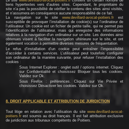
Le site
www.devillard-avocat-poitiers.fr
contient un certain nombre de
liens hypertextes vers d’autres sites. Cependant, le propriétaire du
site n’a pas la possibilité de vérifier le contenu des sites ainsi visités,
et n’assumera en conséquence aucune responsabilité de ce fait.
La navigation sur le site
www.devillard-avocat-poitiers.fr
est
susceptible de provoquer l’installation de cookie(s) sur l’ordinateur de
l’utilisateur. Un cookie est un fichier de petite taille, qui ne permet pas
l’identification de l’utilisateur, mais qui enregistre des informations
relatives à la navigation d’un ordinateur sur un site. Les données ainsi
obtenues visent à faciliter la navigation ultérieure sur le site, et ont
également vocation à permettre diverses mesures de fréquentation.
Le refus d’installation d’un cookie peut entraîner l’impossibilité
d’accéder à certains services. L’utilisateur peut toutefois configurer
son ordinateur de la manière suivante, pour refuser l’installation des
cookies :
Sous Internet Explorer : onglet outil / options internet. Cliquez
sur Confidentialité et choisissez Bloquer tous les cookies.
Validez sur Ok.
Sous Firefox : préférences. Cliquez sur Vie Privée et
choisissez Désactiver les cookies. Validez sur Ok.
8. DROIT APPLICABLE ET ATTRIBUTION DE JURIDICTION
Tout litige en relation avec l’utilisation du site
www.devillard-avocat-
poitiers.fr
est soumis au droit français. Il est fait attribution exclusive
de juridiction aux tribunaux compétents de Poitiers.